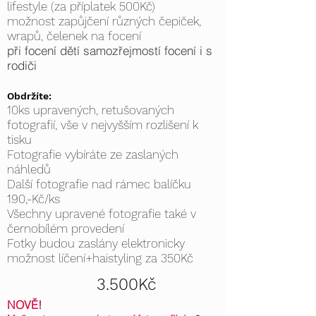
lifestyle (za příplatek 500Kč)
možnost zapůjčení různých čepiček,
wrapů, čelenek na focení
při focení dětí samozřejmostí focení i s
rodiči
Obdržíte:
10ks upravených, retušovaných
fotografií, vše v nejvyšším rozlišení k
tisku
Fotografie vybíráte ze zaslaných
náhledů
Další fotografie nad rámec balíčku
190,-Kč/ks
Všechny upravené fotografie také v
černobílém provedení
Fotky budou zaslány elektronicky
možnost líčení+haistyling za 350Kč
3.500Kč
NOVĚ!