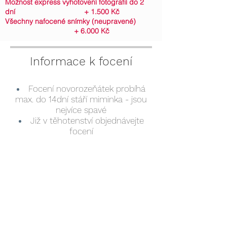
Možnost express vyhotovení
fotografií do 2
dní + 1.500 Kč
Všechny nafocené snímky (neupravené)
+ 6
.
000 Kč
​Informace k focení
Focení novorozeňátek probíhá
max. do 14dní stáří miminka - jsou
nejvíce spavé
Již v těhotenství objednávejte
focení
Termín se upřesňuje hned po
narození miminka
Toto focení je velmi časově
náročné - obvykle cca 2 - 5 hodin,
kdy se miminko krmí, uspává a
polohuje.
Polohování miminek je velmi
šetrné a nikdy nedělám nic, s čím