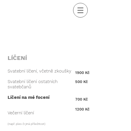
LÍČENÍ
Svatební líčení, včetně zkoušky
1900 Kč
Svatební líčení ostatních
500 Kč
svatebčanů
Líčení na mé focení
700 Kč
1200 Kč
Večerní líčení
(např. ples či jiná příležitost)