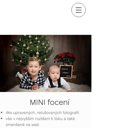
MINI focení
4ks upravených, retušovaných fotografií
vše v nejvyšším rozlišení k tisku a také
zmenšené na web